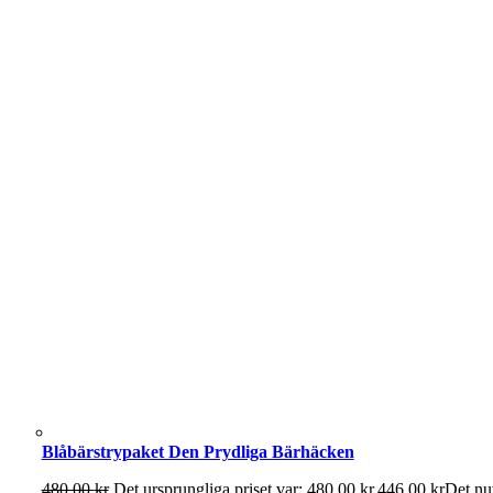
Blåbärstrypaket Den Prydliga Bärhäcken
480,00
kr
Det ursprungliga priset var: 480,00 kr.
446,00
kr
Det nuv