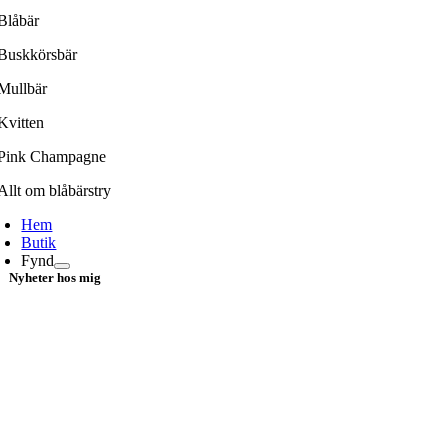
Blåbär
Buskkörsbär
Mullbär
Kvitten
Pink Champagne
Allt om blåbärstry
Hem
Butik
Fynd
Nyheter hos mig