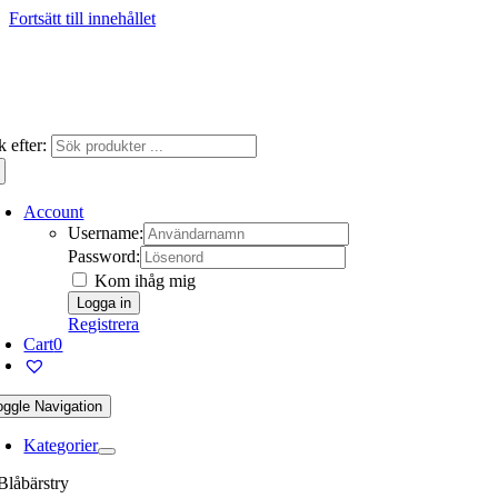
Fortsätt till innehållet
 efter:
Account
Username:
Password:
Kom ihåg mig
Registrera
Cart
0
oggle Navigation
Kategorier
Blåbärstry