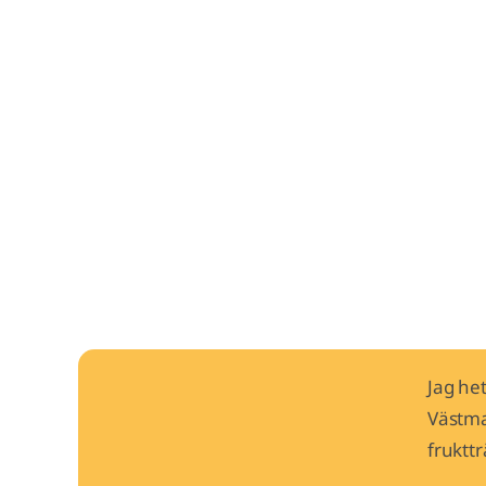
Jag he
Västma
fruktt