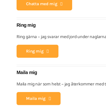
Chatta med mig
Ring mig
Ring gärna – jag svarar med jord under naglarn
Ring mig
Maila mig
Maila mig när som helst – jag återkommer med tip
Maila mig