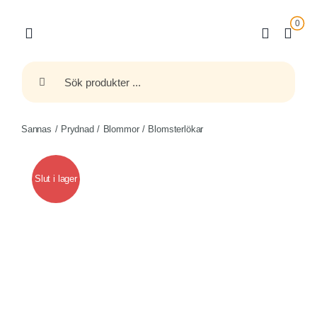
Fortsätt
0
till
innehållet
Sök
efter:
Sannas
Prydnad
Blommor
Blomsterlökar
Slut i lager