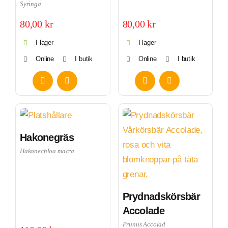
Syringa
80,00
kr
80,00
kr
I lager
I lager
Online
I butik
Online
I butik
Hakonegräs
Hakonechloa macra
Prydnadskörsbär
Accolade
Prunus Accolad