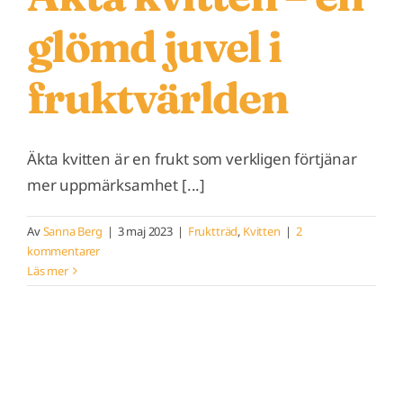
glömd juvel i
fruktvärlden
Äkta kvitten är en frukt som verkligen förtjänar
mer uppmärksamhet [...]
Av
Sanna Berg
|
3 maj 2023
|
Fruktträd
,
Kvitten
|
2
kommentarer
Läs mer