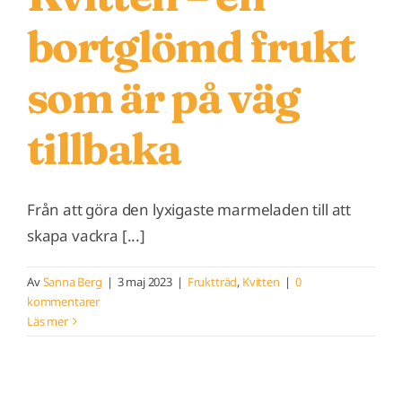
bortglömd frukt
som är på väg
tillbaka
Från att göra den lyxigaste marmeladen till att
skapa vackra [...]
Av
Sanna Berg
|
3 maj 2023
|
Fruktträd
,
Kvitten
|
0
kommentarer
Läs mer