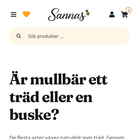
Fortsätt
0
till
innehållet
Sök
efter:
Är mullbär ett
träd eller en
buske?
De flesta arter växer naturligt som träd
. Genom