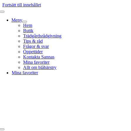
Fortsätt till innehållet
Meny
Hem
Butik
Trädgårdsrådgivning
Tips & råd
Frågor & svar
Öppettider
Kontakta Sannas
Mina favoriter
Allt om blåbärstry
Mina favoriter