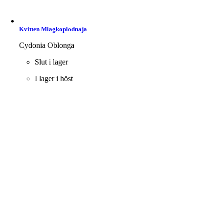
Kvitten Miagkoplodnaja
Cydonia Oblonga
Slut i lager
I lager i höst