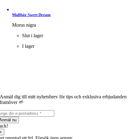
Mullbär Sweet Dream
Morus nigra
Slut i lager
I lager
Anmäl dig till mitt nyhetsbrev för tips och exklusiva erbjudanden
framöver 🌱
Anmäl nu
ack!
×
et uppstod ett fel. Försök igen senare.