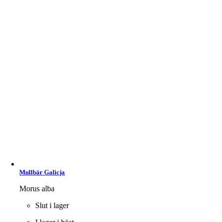
Mullbär Galicja
Morus alba
Slut i lager