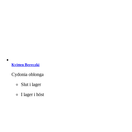
Kvitten Bereczki
Cydonia oblonga
Slut i lager
I lager i höst