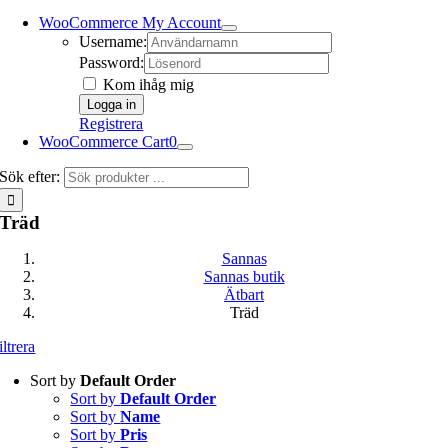
WooCommerce My Account
Username:
Password:
Kom ihåg mig
Registrera
WooCommerce Cart
0
Sök efter:
Träd
Sannas
Sannas butik
Ätbart
Träd
iltrera
Sort by
Default Order
Sort by
Default Order
Sort by
Name
Sort by
Pris