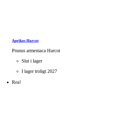
Aprikos Harcot
Prunus armeniaca Harcot
Slut i lager
I lager troligt 2027
Rea!